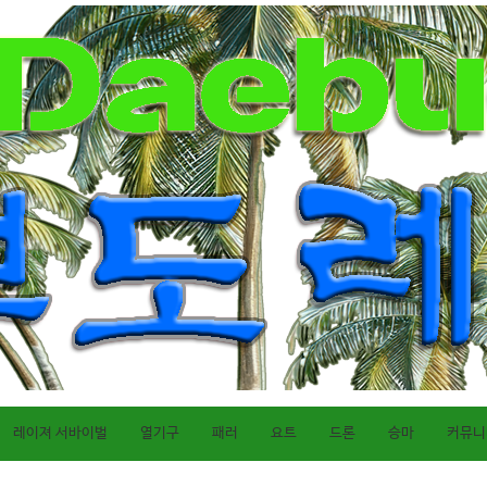
레이져 서바이벌
열기구
패러
요트
드론
승마
커뮤니