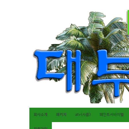
회사소개
패키지
atv(사륜)
페인트서바이벌